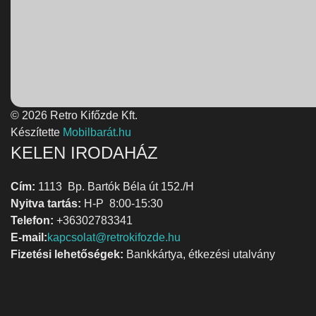
© 2026 Retro Kifőzde Kft.
Készítette
Mobilbarát.hu
KELEN IRODAHÁZ
Cím:
1113 Bp. Bartók Béla út 152./H
Nyitva tartás:
H-P 8:00-15:30
Telefon:
+36302783341
E-mail:
kapcsolat@retrokifozde.hu
Fizetési lehetőségek:
Bankkártya, étkezési utalvány