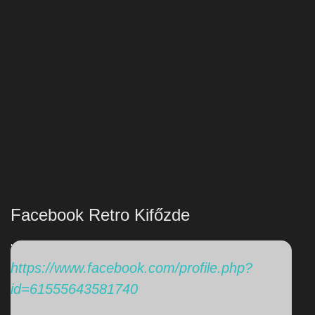
Facebook Retro Kifőzde
'
https://www.facebook.com/profile.php?
id=61555643581740