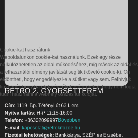
Cookie-kat használunk
Weboldalunkon cookie-kat használunk. Ezek egy része
nélkülözhetetlen az oldal működéséhez, míg mások az oldal és
a felhasználói élmény javítását segítik (követő cookie-k). Ön
eldöntheti, hogy engedélyezi-e a sütiket vagy sem. Felhívjuk
figyelmét, hogy ha elutasítja őket, előfordulhat, hogy nem fogja
RETRO 2. GYORSÉTTEREM
tudni használni a webhely összes funkcióját.
Cím:
1119 Bp. Tétényi út 63 I. em.
OK
Elutasítom
Nyitva tartás:
H-P 11:15-16:00
Bővebben
Telefon:
+36302099997
E-mail:
kapcsolat@retrokifozde.hu
Fizetési lehetőségek:
Bankkártya, SZÉP és Erzsébet